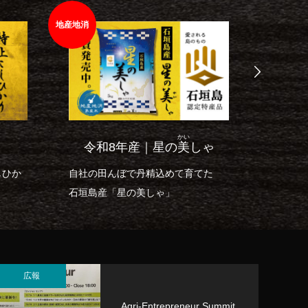
地産地消
地産地消
令和
かい
令和8年産｜星の
美
しゃ
しひか
自社の田んぼで丹精込めて育てた
20年の
石垣島産「星の美しゃ」
「石垣
めいた
みやぎ米屋 スタッフAI
AIが回答します。お気軽にご質問ください
広報
Agri-Entrepreneur Summit