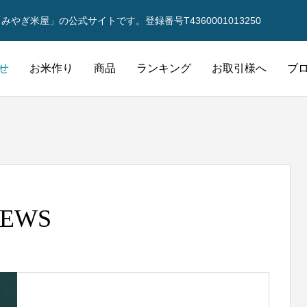
ぎ米屋」の公式サイトです。登録番号T4360001013250
せ
お米作り
商品
ランキング
お取引様へ
ブ
米作り
EWS
県外産米
業務用
飯の保存について
結局どのお米を選んだらいい？
北海道～鹿児島産
飲食店様向け