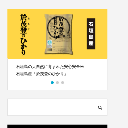
26に登壇し
海星小学校2年生が田植え体験に来てくれ
ました
2026.03.14
石垣島の大自然に育まれた安心安全米
本当に
石垣島産「於茂登のひかり」
おかず