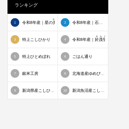
ランキング
かい
令和8年産｜星の
美
しゃ
令和8年産｜石垣島ひとめぼれ
1
2
おもと
特上こしひかり
令和8年産｜
於茂登
のひかり
3
4
特上ひとめぼれ
ごはん通り
5
6
銀米工房
北海道産ゆめぴりか
7
8
新潟県産こしひかり
新潟魚沼産こしひかり
9
10