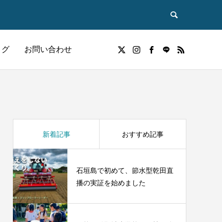
ログ
お問い合わせ
広報
新着記事
おすすめ記事
石垣島で初めて、節水型乾田直
播の実証を始めました
贈答用
雑穀
お米は本当に太るのか？
慶事・催事に
健康