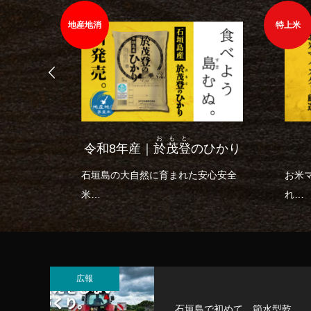
地産地消
特上米
ひとめぼ
おもと
令和8年産｜
於茂登
のひかり
石垣島の大自然に育まれた安心安全
お米
米
れ
石垣島産「於茂登のひかり」
お求
だけ
広報
石垣島で初めて、節水型乾