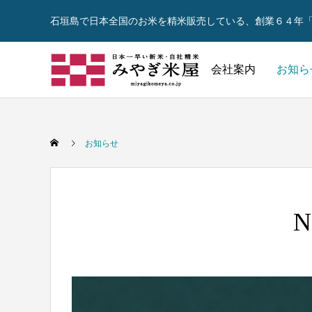
石垣島で日本全国のお米を精米販売している、創業６４年「みや
会社案内
お知ら
お米コラム
お知らせ
N
自社ブランド米
石垣島産米
お米の正しい炊き方とは
炊いたご
オリジナル
地産地消