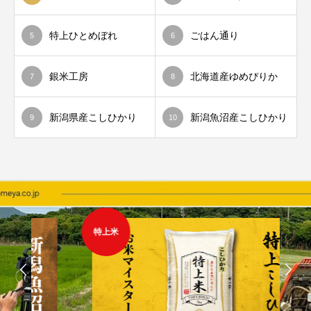
特上ひとめぼれ
ごはん通り
5
6
銀米工房
北海道産ゆめぴりか
7
8
新潟県産こしひかり
新潟魚沼産こしひかり
9
10
特上米
地