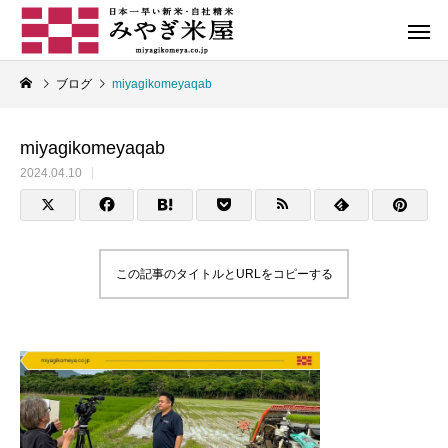
ブログ
miyagikomeyaqab
miyagikomeyaqab
2024.04.10
お米コラム
この記事のタイトルとURLをコピーする
自社ブランド米
石垣島産米
お米の正しい炊き方とは
炊いたご飯の保存に
オリジナル
地産地消