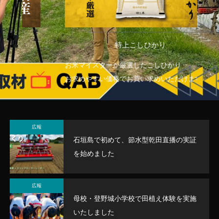
特上こしひかり
お米マイスターが厳選したこしひかり
石
お求めやすい価格でお買い求めいただけます。
石
広報
石垣島で初めて、節水型乾田直播の実証
を始めました
広報
母校・登野城小学校で田植え体験を実施
いたしました