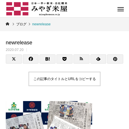
ブログ
newrelease
newrelease
2020.07.20
お米コラム
この記事のタイトルとURLをコピーする
自社ブランド米
石垣島産米
お米の正しい炊き方とは
炊いたご飯の保存に
オリジナル
地産地消