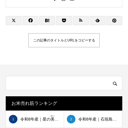
この記事のタイトルとURLをコピーする
石垣島で初めて、節水型乾田直播の実証を
母校・登野城小学校
始めました
たしました
2026.03.28
2026.03.16
お米売れ筋ランキング
かい
令和8年産｜星の
美
しゃ
令和8年産｜石垣島ひとめぼれ
1
2