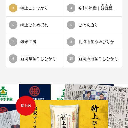
おもと
特上こしひかり
令和8年産｜
於茂登
のひか
3
4
特上ひとめぼれ
ごはん通り
5
6
銀米工房
北海道産ゆめぴりか
7
8
新潟県産こしひかり
新潟魚沼産こしひかり
9
10
特上米
特