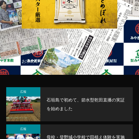
特上ひとめぼれ
お米マイスターが厳選したひとめぼれ
お
お求めやすい価格でお買い求めいただけます。
お
広報
石垣島で初めて、節水型乾田直播の実証
を始めました
広報
母校・登野城小学校で田植え体験を実施