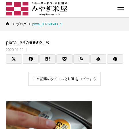
ブログ
pixta_33760593_S
pixta_33760593_S
2020.01.22
お米コラム
この記事のタイトルとURLをコピーする
自社ブランド米
石垣島産米
お米の正しい炊き方とは
炊いたご飯の保存に
オリジナル
地産地消