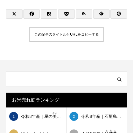
この記事のタイトルとURLをコピーする
石垣島で初めて、節水型乾田直播の実証を
母校・登野城小学校
始めました
たしました
2026.03.28
2026.03.16
お米売れ筋ランキング
かい
令和8年産｜星の
美
しゃ
令和8年産｜石垣島ひとめぼれ
1
2
おもと