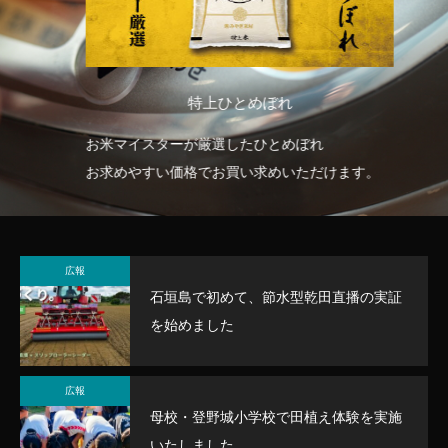
特上ひとめぼれ
お米マイスターが厳選したひとめぼれ
本
。
お求めやすい価格でお買い求めいただけます。
お
広報
石垣島で初めて、節水型乾田直播の実証
を始めました
広報
母校・登野城小学校で田植え体験を実施
いたしました